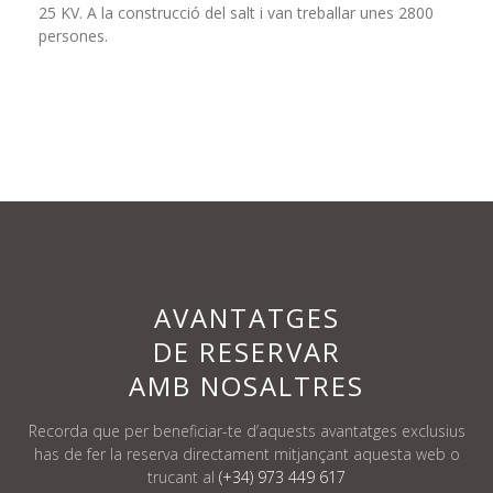
25 KV. A la construcció del salt i van treballar unes 2800
persones.
AVANTATGES
DE RESERVAR
AMB NOSALTRES
Recorda que per beneficiar-te d’aquests avantatges exclusius
has de fer la reserva
directament mitjançant aquesta web o
trucant al
(+34) 973 449 617