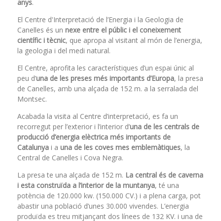
anys
.
El Centre d'Interpretació de l’Energia i la Geologia de
Canelles és un
nexe entre el públic i el coneixement
científic i tècnic
, que apropa al visitant al món de l’energia,
la geologia i del medi natural.
El Centre, aprofita les característiques d’un espai únic al
peu d’
una de les preses més importants d’Europa
, la presa
de Canelles, amb una alçada de 152 m. a la serralada del
Montsec.
Acabada la visita al Centre d’interpretació, es fa un
recorregut per l’exterior i l’interior d’
una de les centrals de
producció d’energia elèctrica més importants de
Catalunya
i a
una de les coves mes emblemàtiques
, la
Central de Canelles i Cova Negra.
La presa te una alçada de 152 m.
La central és de caverna
i esta construïda a l’interior de la muntanya
, té una
potència de 120.000 kw. (150.000 CV.) i a plena carga, pot
abastir una població d’unes 30.000 vivendes. L’energia
produïda es treu mitjançant dos línees de 132 KV. i una de