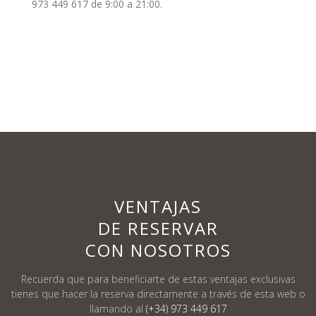
973 449 617 de 9:00 a 21:00.
VENTAJAS
DE RESERVAR
CON NOSOTROS
Recuerda que para beneficiarte de estas ventajas exclusivas
tienes que hacer la reserva
directamente a través de esta web o
llamando al
(+34) 973 449 617